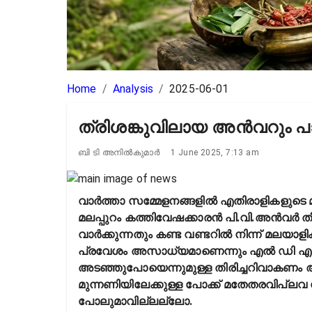
Home
/
Analysis
/
2025-06-01
ത്രിശങ്കുവിലായ അൻവറും പ
ബി ടി അനിൽകുമാർ
1 June 2025, 7:13 am
വാർത്താ സമ്മേളനങ്ങളിൽ എതിരാളികളുടെ മസ
മലപ്പുറം കത്തിവേഷക്കാരൻ പി.വി.അൻവർ തീ
വാർക്കുന്നതും കണ്ട വണ്ടറിൽ നിന്ന് മലയാ
പ്രവേശം അസാധ്യമാണെന്നും എൽ ഡി എഫിന
അടഞ്ഞുപോയെന്നുമുള്ള തിരിച്ചറിവാകണം 
മുന്നണിയിലേക്കുള്ള പോക്ക് മതേതരവിപ
പോലുമാവില്ലല്ലോ.