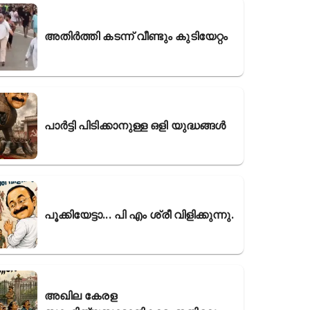
അതിർത്തി കടന്ന് വീണ്ടും കുടിയേറ്റം
പാർട്ടി പിടിക്കാനുള്ള ഒളി യുദ്ധങ്ങൾ
പൂക്കിയേട്ടാ... പി എം ശ്രീ വിളിക്കുന്നു.
അഖില കേരള