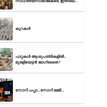
സാഹിത്യസാമാജികരേ, ഇതിലെ...
കൂറകൾ
പാറ്റകൾ ആശുപത്രികളിൽ..
മുരളിയേട്ടൻ ജാഗ്രതൈ !
സോറി പപ്പാ...സോറി മമ്മി...