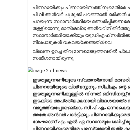
പിണറായിക്കും പിണറായിസത്തിനുമെതിരെ പരസ
പി വി അൻവർ ചുരുക്കി പറഞ്ഞാൽ ഒരിക്കൽ കൂട
പറയുന്ന സ്ഥാനാർത്ഥിയെ മത്സരിപ്പിക്കണമ
തള്ളിയെന്നു മാത്രമല്ല; അൻവറിന് തീർത്
സ്ഥാനാർത്ഥിയാക്കിയും യുഡിഎഫ് സർജിക്കൽ
നിലപാടുകൾ വകവയ്ക്കേണ്ടതില്ലെ
ല്ലെന്ന ഉറച്ച തീരുമാനമെടടുത്തവരിൽ പ്രധ
സതീശനായിരുന്നു.
ഇടതുമുന്നണിയുടെ സ്വതന്ത്രനായി മത്സരി
പിണറായിയുടെ വിശ്വസ്തനും സിപിഎം ന്
ഇടതുമുന്നണിക്കുള്ളിൽ നിന്നത്. ബിസിനസ്
ഇടക്കിടെ അപ്രത്യക്ഷനായി വിദേശയാത്ര നട
വരുത്തിയപ്പോഴെല്ലാം സി പി എം ഒന്നാകെയുണ
അതേ അൻവർ പാർട്ടിക്കും പിണറായിക്കുമെത
ശേഷമാണ് എം എൽ ഏ സ്ഥാനമുപേക്ഷിച്ച് മുന്
പിണറായിക്കുമെതിരേ പരസ്യമായി ഇത്ര ക