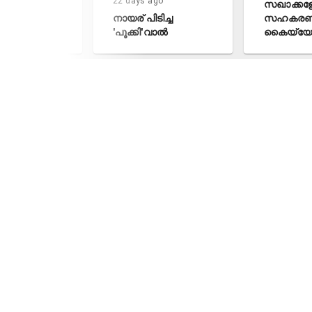
22 days ago
സഖാക്കളേ,നമുക്ക്
നായര് പിടിച്ച
സഹകരണ സംഘങ്
'പൂക്കി'വാൽ
കൈയ്യേറാം