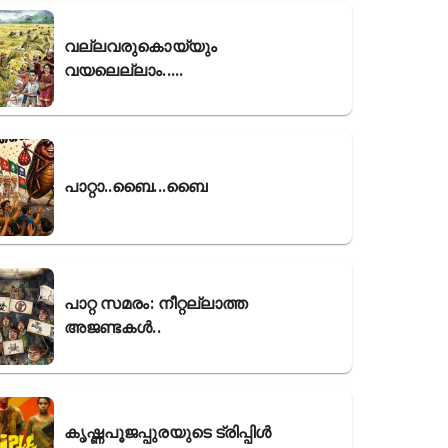
വല്ലവരുകൊയ്യും
വയലെല്ലാം.....
പാറ്റാ..ബൈ...ബൈ
പാറ്റ സമരം: നീറ്റല്ലാത്ത
അജണ്ടകൾ..
കൃഷ്ണപൂജപ്പുരയുടെ ട്രിപ്പിൾ