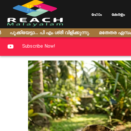
ഹോം
കേരളം
ക്കിയേട്ടാ... പി എം ശ്രീ വിളിക്കുന്നു.
മതേതര ഏമ്പക്കങ്ങ
Subscribe Now!