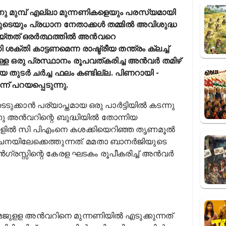
ിനു മുമ്പ് എല്ലാ മുന്നണികളെയും പരസ്യമായി
കളുടെയും പ്രധാന നേതാക്കൾ തമ്മിൽ അവിശുദ്ധ
െയ്തത് ഒരർത്ഥത്തിൽ അൻവറെ
ശക്തി കാട്ടണമെന്ന രാഷ്ട്രീയ തന്ത്രം ക്ലച്ച്
തുള്ള ഒരു പ്രസ്ഥാനം രൂപവത്കരിച്ച അൻവർ തമിഴ്
ിയ തുടർ ചർച്ച ഫലം കണ്ടില്ല. പിണറായി -
ന് പറയപ്പെടുന്നു.
ടുക്കാൻ പര്യാപ്തമായ ഒരു പാർട്ടിയിൽ കടന്നു
ു അൻവറിന്റെ ബുദ്ധിയിൽ തോന്നിയ
ാളിൽ സി പിഎംനെ കശക്കിയെറിഞ്ഞ തൃണമൂൽ
യിലേക്കെത്തുന്നത്. മമതാ ബാനർജിയുടെ
സ്സിന്റെ കേരള ഘടകം രൂപീകരിച്ച് അൻവർ
ജുളള അൻവറിനെ മുന്നണിയിൽ എടുക്കുന്നത്