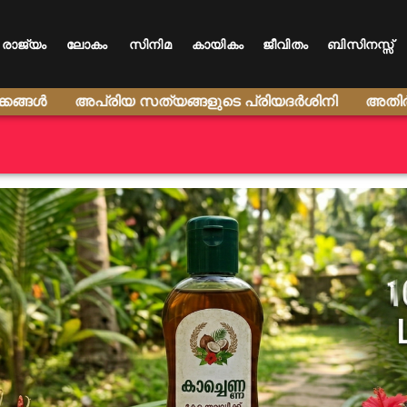
രാജ്യം
ലോകം
സിനിമ
കായികം
ജീവിതം
ബിസിനസ്സ്
ൾ
അപ്രിയ സത്യങ്ങളുടെ പ്രിയദർശിനി
അതിർത്തി കടന