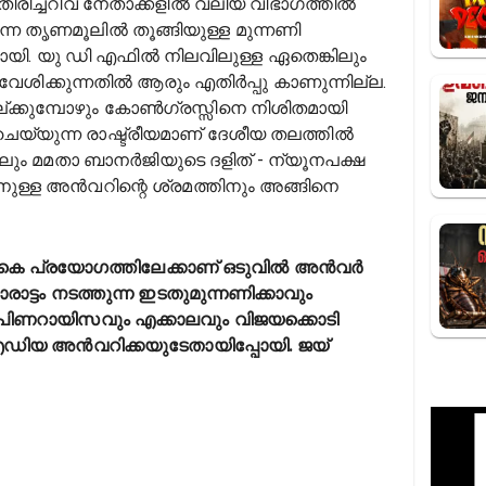
തിരിച്ചറിവ് നേതാക്കളിൽ വലിയ വിഭാഗത്തിൽ
നെ തൃണമൂലിൽ തൂങ്ങിയുള്ള മുന്നണി
തായി. യു ഡി എഫിൽ നിലവിലുള്ള ഏതെങ്കിലും
രവേശിക്കുന്നതിൽ ആരും എതിർപ്പു കാണുന്നില്ല.
്ക്കുമ്പോഴും കോൺഗ്രസ്സിനെ നിശിതമായി
െയ്യുന്ന രാഷ്ട്രീയമാണ് ദേശീയ തലത്തിൽ
യാലും മമതാ ബാനർജിയുടെ ദളിത് - ന്യൂനപക്ഷ
ാനുള്ള അൻവറിന്റെ ശ്രമത്തിനും അങ്ങിനെ
ന അറ്റകൈ പ്രയോഗത്തിലേക്കാണ് ഒടുവിൽ അൻവർ
ാട്ടം നടത്തുന്ന ഇടതുമുന്നണിക്കാവും
ിണറായിസവും എക്കാലവും വിജയക്കൊടി
ഐഡിയ അൻവറിക്കയുടേതായിപ്പോയി. ജയ്