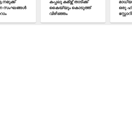
കപ്പലു കമിഴ്ന്ന് താടിക്ക്
മാധ്യമങ്ങളിൽ വ
ങൾ
കൈയ്യും കൊടുത്ത്
ഒരു ഹ്യൂമൺ ഇന്ററസ
വിഴിഞ്ഞം
സ്റ്റോറി