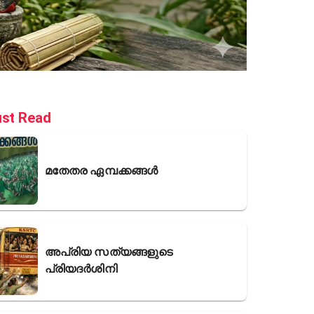
st Read
മതേതര ഏമ്പക്കങ്ങൾ
അപ്രിയ സത്യങ്ങളുടെ
പ്രിയദർശിനി