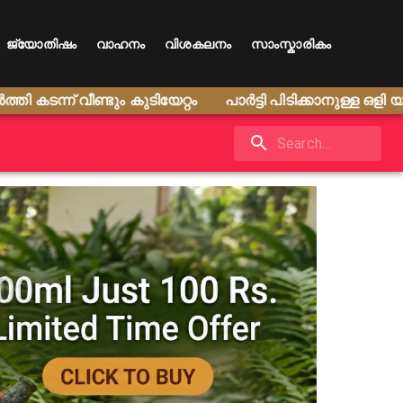
ജ്യോതിഷം
വാഹനം
വിശകലനം
സാംസ്കാരികം
്ന് വീണ്ടും കുടിയേറ്റം
പാർട്ടി പിടിക്കാനുള്ള ഒളി യുദ്ധങ