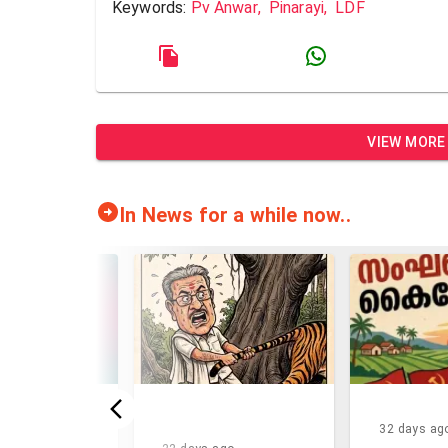
Keywords:
Pv Anwar
,
Pinarayi
,
LDF
VIEW MORE
In News for a while now..
32 days ago