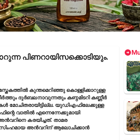
Mu
ാറുന്ന പിണറായിസക്കൊടിയും.
്തകത്തിൽ കുന്തമെറിഞ്ഞു കൊള്ളിക്കാറുള്ള
ർത്തും ദുർബലനാവുന്നതും കണ്ഠമിടറി കണ്ണീർ
ളികൾ മോചിതരായിട്ടില്ല. യുഡിഎഫിലേക്കുള്ള
്റെ വാതിൽ എന്നെന്നേക്കുമായി
അൻവറിനെ കരയിച്ചത്. താമര
്ലവ സിംഹമായ അൻവറിന് ആലോചിക്കാൻ