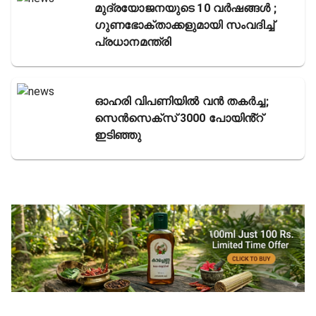
മുദ്രയോജനയുടെ 10 വർഷങ്ങൾ ;
ഗുണഭോക്താക്കളുമായി സംവദിച്ച്
പ്രധാനമന്ത്രി
ഓഹരി വിപണിയിൽ വൻ തകർച്ച;
സെൻസെക്സ് 3000 പോയിൻ്റ്
ഇടിഞ്ഞു