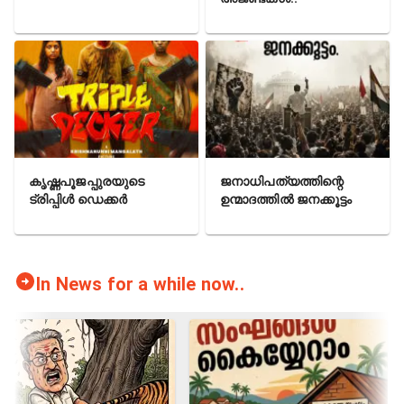
കൃഷ്ണപൂജപ്പുരയുടെ
ജനാധിപത്യത്തിന്റെ
ട്രിപ്പിൾ ഡെക്കർ
ഉന്മാദത്തിൽ ജനക്കൂട്ടം
In News for a while now..