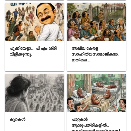
പൂക്കിയേട്ടാ... പി എം ശ്രീ
അഖില കേരള
വിളിക്കുന്നു.
സാഹിത്യസാമാജികരേ,
ഇതിലെ...
കൂറകൾ
പാറ്റകൾ
ആശുപത്രികളിൽ..