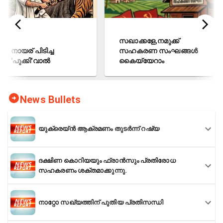
സഖാക്കളേ,നമുക്ക്
കപ
ര് പിടിച്ച
സഹകരണ സംഘങ്ങൾ
ക
ൂക്കി'വാൽ
കൈയ്യേറാം
വി
News Bullets
യുക്രെയ്ൻ ആക്രമണം തുടർന്ന് റഷ്യ
ദക്ഷിണ കൊറിയയും ഫ്രാൻസും പ്രതിരോധ
സഹകരണം ശക്തമാക്കുന്നു.
നാറ്റോ സഖ്യത്തിന് പുതിയ പ്രതിസന്ധി