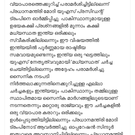
വ്യാപാരത്തെക്കുറിച്ച് പരാമർശിച്ചിട്ടില്ലെന്ന്
പ്രധാനമന്ത്രി മോദി യുഎസ് പ്രസിഡന്റ്
ട്രംപിനെ ഓർമ്മിപ്പിച്ചു. പാകിസ്ഥാനുമായുള്ള
ഉഭയകക്ഷി പ്രശ്‌നങ്ങളിൽ മൂന്നാം കക്ഷി
മധ്യസ്ഥത ഇന്ത്യ ഒരിക്കലും
സ്വീകരിക്കില്ലെന്നും ഈ വിഷയത്തിൽ
ഇന്ത്യയിൽ പൂർണ്ണമായ രാഷ്ട്രീയ
സമവായമുണ്ടെന്നും ഇന്ത്യ ഒരു ഘട്ടത്തിലും
യുഎസ് നേതൃത്വവുമായി 'മധ്യസ്ഥത' ചർച്ച
ചെയ്തിട്ടില്ലെന്നും അദ്ദേഹം പരാമർശിച്ചു.
സൈനിക നടപടി
നിർത്തലാക്കുന്നതിനെക്കുറിച്ചുള്ള എല്ലാ
ചർച്ചകളും ഇന്ത്യയും പാകിസ്ഥാനും തമ്മിലുള്ള
സ്ഥാപിതമായ സൈനിക മാർഗങ്ങളിലൂടെയാണ്
നടന്നതെന്നും മറ്റൊരു രാജ്യവും ഈ ചർച്ചകളിൽ
ഒരു വ്യാപാര കരാറും ഒരിക്കലും
ഉൾപ്പെടുത്തിയിട്ടില്ലെന്നും പ്രധാനമന്ത്രി മോദി
ട്രംപിനോട് ആവർത്തിച്ചു. ഓപ്പറേഷൻ സിന്ദൂർ
ഇതുവരെ അവസാനിച്ചിട്ടില്ലെന്നും പ്രധാനമന്ത്രി