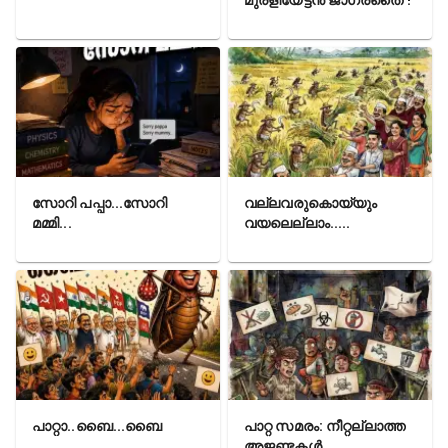
മുരളിയേട്ടൻ ജാഗ്രതൈ !
സോറി പപ്പാ...സോറി
വല്ലവരുകൊയ്യും
മമ്മി...
വയലെല്ലാം.....
പാറ്റാ..ബൈ...ബൈ
പാറ്റ സമരം: നീറ്റല്ലാത്ത
അജണ്ടകൾ..