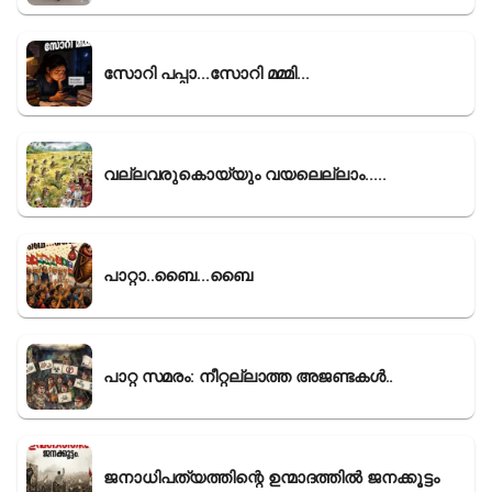
സോറി പപ്പാ...സോറി മമ്മി...
വല്ലവരുകൊയ്യും വയലെല്ലാം.....
പാറ്റാ..ബൈ...ബൈ
പാറ്റ സമരം: നീറ്റല്ലാത്ത അജണ്ടകൾ..
ജനാധിപത്യത്തിന്റെ ഉന്മാദത്തിൽ ജനക്കൂട്ടം