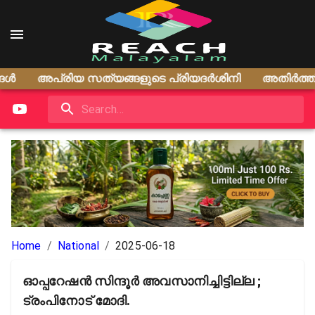
അപ്രിയ സത്യങ്ങളുടെ പ്രിയദർശിനി
അതിർത്തി കടന്
Home
/
National
/
2025-06-18
ഓപ്പറേഷൻ സിന്ദൂർ അവസാനിച്ചിട്ടില്ല ;
ട്രംപിനോട് മോദി.