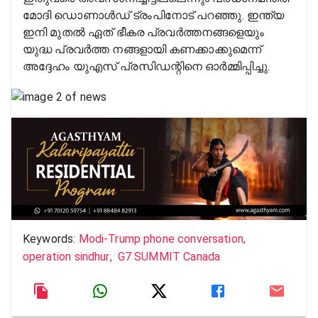
മോദി ഡൊണാൾഡ് ട്രംപിനോട് പറഞ്ഞു. ഇന്ത്യ
ഇനി മുതൽ ഏത് ഭീകര പ്രവർത്തനങ്ങളെയും
യുദ്ധ പ്രവർത്ത നങ്ങളായി കണക്കാക്കുമെന്ന്
അദ്ദേഹം യുഎസ് പ്രസിഡന്റിനെ ഓർമ്മിപ്പിച്ചു.
Keywords:
Modi-Trump phone conversation
,
operation sindhur
,
G7 SUMMIT Canada