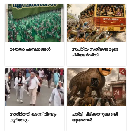
മതേതര ഏമ്പക്കങ്ങൾ
അപ്രിയ സത്യങ്ങളുടെ
പ്രിയദർശിനി
അതിർത്തി കടന്ന് വീണ്ടും
പാർട്ടി പിടിക്കാനുള്ള ഒളി
കുടിയേറ്റം
യുദ്ധങ്ങൾ