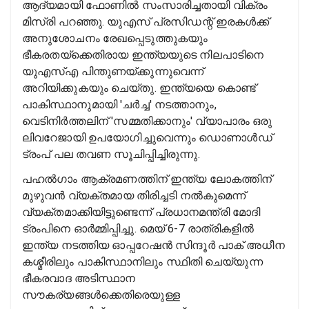
ആദ്യമായി ഫോണിൽ സംസാരിച്ചതായി വിക്രം
മിസ്രി പറഞ്ഞു. യുഎസ് പ്രസിഡന്റ് ഇരകൾക്ക്
അനുശോചനം രേഖപ്പെടുത്തുകയും
ഭീകരതയ്‌ക്കെതിരായ ഇന്ത്യയുടെ നിലപാടിനെ
യുഎസ്എ പിന്തുണയ്ക്കുന്നുവെന്ന്
അറിയിക്കുകയും ചെയ്തു. ഇന്ത്യയെ കൊണ്ട്
പാകിസ്ഥാനുമായി 'ചർച്ച' നടത്താനും,
വെടിനിർത്തലിന് 'സമ്മതിക്കാനും' വ്യാപാരം ഒരു
ലിവറേജായി ഉപയോഗിച്ചുവെന്നും ഡൊണാൾഡ്
ട്രംപ് പല തവണ സൂചിപ്പിച്ചിരുന്നു.
പഹൽഗാം ആക്രമണത്തിന് ഇന്ത്യ ലോകത്തിന്
മുഴുവൻ വ്യക്തമായ തിരിച്ചടി നൽകുമെന്ന്
വ്യക്തമാക്കിയിട്ടുണ്ടെന്ന് പ്രധാനമന്ത്രി മോദി
ട്രംപിനെ ഓർമ്മിപ്പിച്ചു. മെയ് 6-7 രാത്രികളിൽ
ഇന്ത്യ നടത്തിയ ഓപ്പറേഷൻ സിന്ദൂർ പാക് അധീന
കശ്മീരിലും പാകിസ്ഥാനിലും സ്ഥിതി ചെയ്യുന്ന
ഭീകരവാദ അടിസ്ഥാന
സൗകര്യങ്ങൾക്കെതിരെയുള്ള