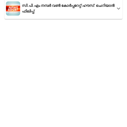
സി.പി.എം നമ്പർ വൺ കോർപ്പറേറ്റ് ഹൗസ്: ചെറിയാൻ
ഫിലിപ്പ്