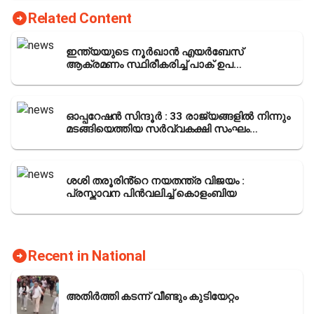
Related Content
ഇന്ത്യയുടെ നൂർഖാൻ എയർബേസ്
ആക്രമണം സ്ഥിരീകരിച്ച് പാക് ഉപ
പ്രധാനമന്ത്രി : ഇന്ത്യയോട് വെടി നിർത്തൽ
അഭ്യർത്ഥന നടത്തി. ട്രംപിൻ്റെ
അവകാശവാദം പൊളിഞ്ഞു; നാണം കെട്ട്
കോൺഗ്രസ്
ഓപ്പറേഷൻ സിന്ദൂർ : 33 രാജ്യങ്ങളിൽ നിന്നും
മടങ്ങിയെത്തിയ സർവ്വകക്ഷി സംഘം
പ്രധാനമന്ത്രിയെ സന്ദർശിച്ചു
ശശി തരൂരിൻ്റെ നയതന്ത്ര വിജയം :
പ്രസ്താവന പിൻവലിച്ച് കൊളംബിയ
Recent in National
അതിർത്തി കടന്ന് വീണ്ടും കുടിയേറ്റം